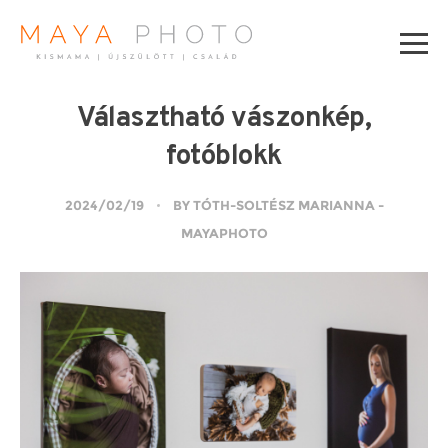
Választható vászonkép,
fotóblokk
2024/02/19
BY TÓTH-SOLTÉSZ MARIANNA -
MAYAPHOTO