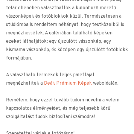
felár ellenében választhattok a különböző méretű
vászonképek és fotóblokkok küzül. Természetesen a
stúdiómba is rendeltem néhányat, hogy testközelből is
megnézhessétek. A galériában található képeken
ezeket láthatjátok: egy újszülött vászonkép, egy
kismama vászonkép, és középen egy újszülött fotóblokk
formájában.
A választható termékek teljes palettáját
megnézhetitek a
Deák Prémium Képek
weboldalán.
Remélem, hogy ezzel tovább tudom növelni a velem
kapcsolatos élményeidet, és még teljesebb körű
szolgáltatást tudok biztosítani számodra!
Szeretettel várlak a fotózáson!