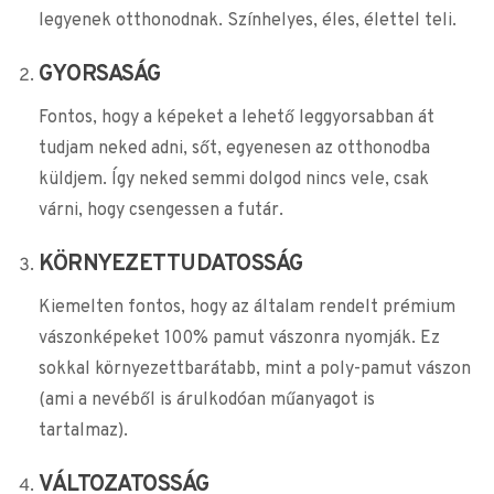
legyenek otthonodnak. Színhelyes, éles, élettel teli.
GYORSASÁG
Fontos, hogy a képeket a lehető leggyorsabban át
tudjam neked adni, sőt, egyenesen az otthonodba
küldjem. Így neked semmi dolgod nincs vele, csak
várni, hogy csengessen a futár.
KÖRNYEZETTUDATOSSÁG
Kiemelten fontos, hogy az általam rendelt prémium
vászonképeket 100% pamut vászonra nyomják. Ez
sokkal környezettbarátabb, mint a poly-pamut vászon
(ami a nevéből is árulkodóan műanyagot is
tartalmaz).
VÁLTOZATOSSÁG