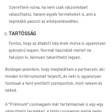
Szerettem volna, ha nem csak vászonképet
választhatsz, hanem egyéb termékeket is, ami a
leginkább passzol az elképzeléseidhez.
TARTÓSSÁG
Fontos, hogy az átadott kép évek múlva is ugyanolyan
gyönyörű legyen. Normál használat mellet ne
fakuljon ki, könnyen takarítható legyen.
Boldogan jelentem, hogy megtaláltam a partnerem, aki
minden kritériumomat teljesíti, és neki is ugyanolyan
fontosak a fent említett szempontok, mint nekem és
neked.
A "Prémium" csomagjaim már tartalmaznak is egy-egy
választható terméket, a többi csomagom mellé pedig