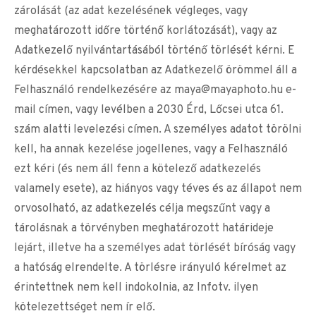
zárolását (az adat kezelésének végleges, vagy
meghatározott időre történő korlátozását), vagy az
Adatkezelő nyilvántartásából történő törlését kérni. E
kérdésekkel kapcsolatban az Adatkezelő örömmel áll a
Felhasználó rendelkezésére az
maya@mayaphoto.hu
e-
mail címen, vagy levélben a 2030 Érd, Lőcsei utca 61.
szám alatti levelezési címen. A személyes adatot törölni
kell, ha annak kezelése jogellenes, vagy a Felhasználó
ezt kéri (és nem áll fenn a kötelező adatkezelés
valamely esete), az hiányos vagy téves és az állapot nem
orvosolható, az adatkezelés célja megszűnt vagy a
tárolásnak a törvényben meghatározott határideje
lejárt, illetve ha a személyes adat törlését bíróság vagy
a hatóság elrendelte. A törlésre irányuló kérelmet az
érintettnek nem kell indokolnia, az Infotv. ilyen
kötelezettséget nem ír elő.