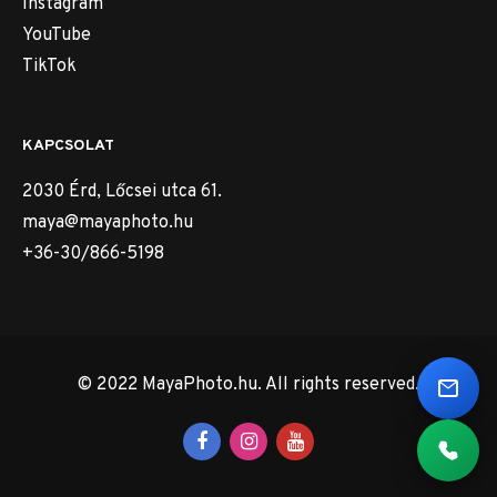
Instagram
YouTube
TikTok
KAPCSOLAT
2030 Érd, Lőcsei utca 61.
maya@mayaphoto.hu
+36-30/866-5198
© 2022 MayaPhoto.hu. All rights reserved.
Email
Telef