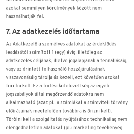
tartani és az adatmegismerés céljától eltérő célra
azokat semmilyen körülmények között nem
használhatják fel.
7. Az adatkezelés időtartama
Az Adatkezelő a személyes adatokat az érdeklődés
leadásától számított 1 (egy) évig, illetőleg az
adatkezelés céljának, illetve jogalapjának a fennállásáig,
vagy az érintett felhasználó hozzájárulásának
visszavonásáig tárolja és kezeli, ezt követően azokat
törölni kell. Ez a törlési kötelezettség az egyéb
jogszabályok által megőrzendő adatokra nem
alkalmazható (azaz pl.: a számlákat a számviteli törvény
előírásainak megfelelően továbbra is őrizni kell).
Törölni kell a szolgáltatás nyújtásához technikailag nem
elengedhetetlen adatokat (pl.: marketing tevékenyég