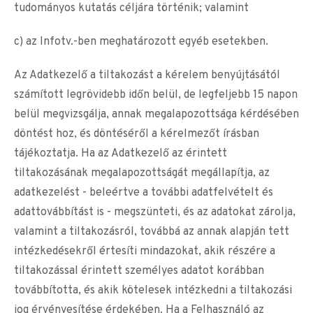
tudományos kutatás céljára történik; valamint
c) az Infotv.-ben meghatározott egyéb esetekben.
Az Adatkezelő a tiltakozást a kérelem benyújtásától
számított legrövidebb időn belül, de legfeljebb 15 napon
belül megvizsgálja, annak megalapozottsága kérdésében
döntést hoz, és döntéséről a kérelmezőt írásban
tájékoztatja. Ha az Adatkezelő az érintett
tiltakozásának megalapozottságát megállapítja, az
adatkezelést - beleértve a további adatfelvételt és
adattovábbítást is - megszünteti, és az adatokat zárolja,
valamint a tiltakozásról, továbbá az annak alapján tett
intézkedésekről értesíti mindazokat, akik részére a
tiltakozással érintett személyes adatot korábban
továbbította, és akik kötelesek intézkedni a tiltakozási
jog érvényesítése érdekében. Ha a Felhasználó az