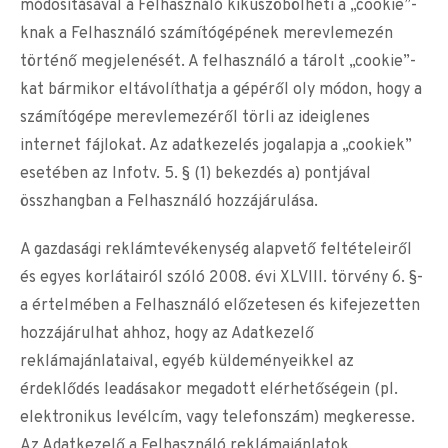
módosításával a Felhasználó kiküszöbölheti a „cookie”-
knak a Felhasználó számítógépének merevlemezén
történő megjelenését. A felhasználó a tárolt „cookie”-
kat bármikor eltávolíthatja a gépéről oly módon, hogy a
számítógépe merevlemezéről törli az ideiglenes
internet fájlokat. Az adatkezelés jogalapja a „cookiek”
esetében az Infotv. 5. § (1) bekezdés a) pontjával
összhangban a Felhasználó hozzájárulása.
A gazdasági reklámtevékenység alapvető feltételeiről
és egyes korlátairól szóló 2008. évi XLVIII. törvény 6. §-
a értelmében a Felhasználó előzetesen és kifejezetten
hozzájárulhat ahhoz, hogy az Adatkezelő
reklámajánlataival, egyéb küldeményeikkel az
érdeklődés leadásakor megadott elérhetőségein (pl.
elektronikus levélcím, vagy telefonszám) megkeresse.
Az Adatkezelő a Felhasználó reklámajánlatok