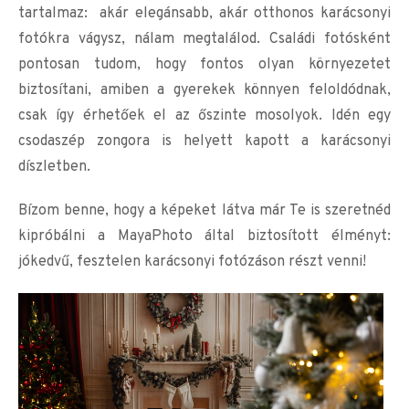
tartalmaz: akár elegánsabb, akár otthonos karácsonyi
fotókra vágysz, nálam megtalálod. Családi fotósként
pontosan tudom, hogy fontos olyan környezetet
biztosítani, amiben a gyerekek könnyen feloldódnak,
csak így érhetőek el az őszinte mosolyok. Idén egy
csodaszép zongora is helyett kapott a karácsonyi
díszletben.
Bízom benne, hogy a képeket látva már Te is szeretnéd
kipróbálni a MayaPhoto által biztosított élményt:
jókedvű, fesztelen karácsonyi fotózáson részt venni!