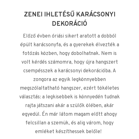
ZENEI IHLETÉSŰ KARÁCSONYI
DEKORÁCIÓ
Előző évben óriási sikert aratott a dobból
épült karácsonyfa, és a gyerekek élvezték a
fotózás közben, hogy dobolhatnak. Nem is
volt kérdés számomra, hogy újra hangszert
csempésszek a karácsonyi dekorációba. A
zongora az egyik legkönnyebben
megszólaltatható hangszer, ezért tökéletes
választás: a legkisebbek is könnyedén tudnak
rajta játszani akár a szülők ölében, akár
egyedül. Én már látom magam előtt ahogy
felcsillan a szemük, és alig várom, hogy
emléket készíthessek belőle!