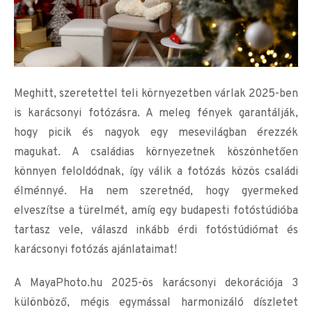
Meghitt, szeretettel teli környezetben várlak 2025-ben
is karácsonyi fotózásra. A meleg fények garantálják,
hogy picik és nagyok egy mesevilágban érezzék
magukat. A családias környezetnek köszönhetően
könnyen feloldódnak, így válik a fotózás közös családi
élménnyé. Ha nem szeretnéd, hogy gyermeked
elveszítse a türelmét, amíg egy budapesti fotóstúdióba
tartasz vele, válaszd inkább érdi fotóstúdiómat és
karácsonyi fotózás ajánlataimat!
A MayaPhoto.hu 2025-ös karácsonyi dekorációja 3
különböző, mégis egymással harmonizáló díszletet