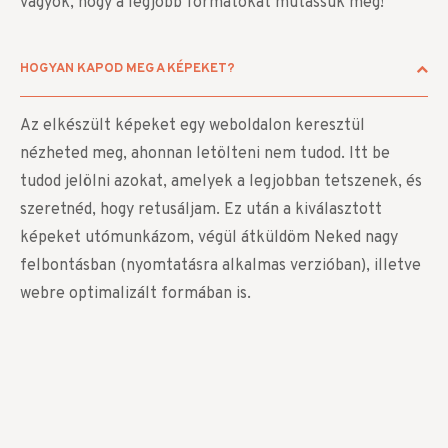
vagyok, hogy a legjobb formátokat mutassuk meg!
HOGYAN KAPOD MEG A KÉPEKET?
Az elkészült képeket egy weboldalon keresztül
nézheted meg, ahonnan letölteni nem tudod. Itt be
tudod jelölni azokat, amelyek a legjobban tetszenek, és
szeretnéd, hogy retusáljam. Ez után a kiválasztott
képeket utómunkázom, végül átküldöm Neked nagy
felbontásban (nyomtatásra alkalmas verzióban), illetve
webre optimalizált formában is.