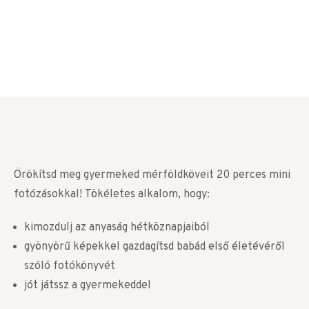
Örökítsd meg gyermeked mérföldköveit 20 perces mini
fotózásokkal! Tökéletes alkalom, hogy:
kimozdulj az anyaság hétköznapjaiból
gyönyörű képekkel gazdagítsd babád első életévéről
szóló fotókönyvét
jót játssz a gyermekeddel