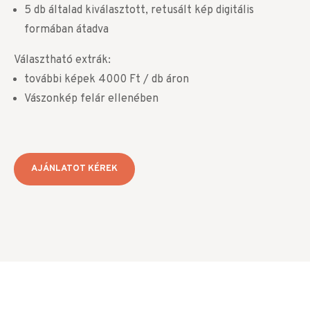
5 db általad kiválasztott, retusált kép digitális
formában átadva
Választható extrák:
további képek 4000 Ft / db áron
Vászonkép felár ellenében
AJÁNLATOT KÉREK