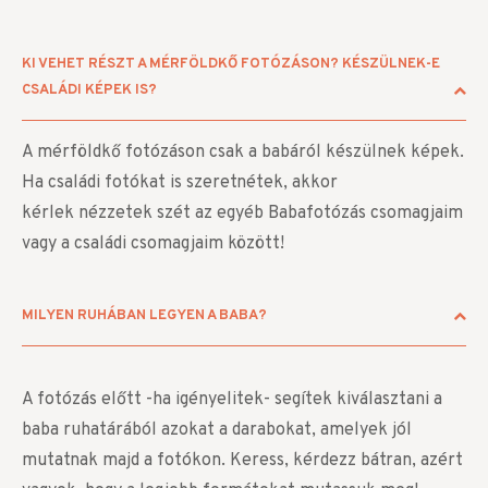
KI VEHET RÉSZT A MÉRFÖLDKŐ FOTÓZÁSON? KÉSZÜLNEK-E
CSALÁDI KÉPEK IS?
A mérföldkő fotózáson csak a babáról készülnek képek.
Ha családi fotókat is szeretnétek, akkor
kérlek nézzetek szét az egyéb Babafotózás csomagjaim
vagy a családi csomagjaim között!
MILYEN RUHÁBAN LEGYEN A BABA?
A fotózás előtt -ha igényelitek- segítek kiválasztani a
baba ruhatárából azokat a darabokat, amelyek jól
mutatnak majd a fotókon. Keress, kérdezz bátran, azért