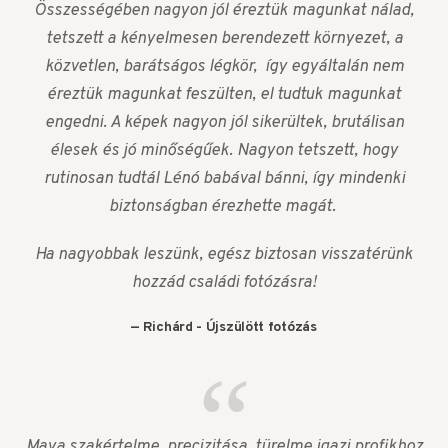
Összességében nagyon jól éreztük magunkat nálad,
tetszett a kényelmesen berendezett környezet, a
közvetlen, barátságos légkör, így egyáltalán nem
éreztük magunkat feszülten, el tudtuk magunkat
engedni. A képek nagyon jól sikerültek, brutálisan
élesek és jó minőségűek. Nagyon tetszett, hogy
rutinosan tudtál Lénó babával bánni, így mindenki
biztonságban érezhette magát.
Ha nagyobbak leszünk, egész biztosan visszatérünk
hozzád családi fotózásra!
Richárd - Újszülött fotózás
Maya szakértelme, precizitása, türelme igazi profikhoz