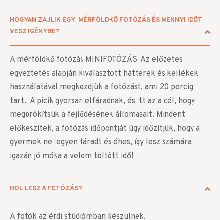
HOGYAN ZAJLIK EGY MÉRFÖLDKŐ FOTÓZÁS ÉS MENNYI IDŐT
VESZ IGÉNYBE?
A mérföldkő fotózás MINIFOTÓZÁS. Az előzetes
egyeztetés alapján kiválasztott hátterek és kellékek
használatával megkezdjük a fotózást, ami 20 percig
tart.
A picik gyorsan elfáradnak, és itt az a cél, hogy
megörökítsük a fejlődésének állomásait. Mindent
előkészítek, a fotózás időpontját úgy időzítjük, hogy a
gyermek ne legyen fáradt és éhes, így lesz számára
igazán jó móka a velem töltött idő!
HOL LESZ A FOTÓZÁS?
A fotók az érdi stúdiómban készülnek.