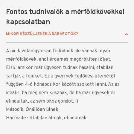
Fontos tudnivalók a mérföldkövekkel
kapcsolatban
MIKOR KÉSZÜLJENEK A BABAFOTÓK?
A picik villámgyorsan fejlődnek, de vannak olyan
mérföldkövek, ahol érdemes megörökíteni őket.
Első: amikor már ügyesen tudnak hasalni, stabilan
tartják a fejüket. Ez a gyermek fejlődési ütemétől
függően 4-6 hónapos kor között szokott lenni. Az az
ideális, ha még nem kúsznak, de ha már ügyesek és
elindultak, az sem okoz gondot. :)
Második:
Önállóan ülnek.
Harmadik:
Stabilan állnak, elindulnak.