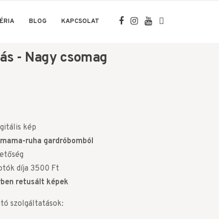
ÉRIA
BLOG
KAPCSOLAT
ás - Nagy csomag
gitális kép
ismama-ruha gardróbomból
hetőség
otók díja 3500 Ft
rben retusált képek
tó szolgáltatások: