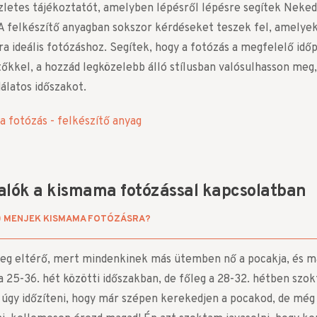
letes tájékoztatót, amelyben lépésről lépésre segítek Neked 
A felkészítő anyagban sokszor kérdéseket teszek fel, amelyek
a ideális fotózáshoz. Segítek, hogy a fotózás a megfelelő idő
tőkkel, a hozzád legközelebb álló stílusban valósulhasson me
dálatos időszakot.
 fotózás - felkészítő anyag
alók a kismama fotózással kapcsolatban
) MENJEK KISMAMA FOTÓZÁSRA?
leg eltérő, mert mindenkinek más ütemben nő a pocakja, és má
 a 25-36. hét közötti időszakban, de főleg a 28-32. hétben s
 úgy időzíteni, hogy már szépen kerekedjen a pocakod, de még