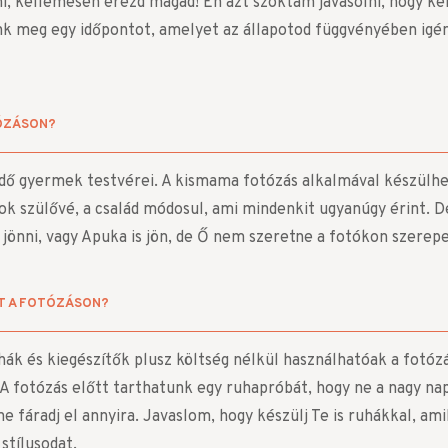
, kellemesen érezd magad! Én azt szoktam javasolni, hogy ker
nk meg egy időpontot, amelyet az állapotod függvényében igén
TÓZÁSON?
ndő gyermek testvérei. A kismama fotózás alkalmával készülhe
tok szülővé, a család módosul, ami mindenkit ugyanúgy érint. D
 jönni, vagy Apuka is jön, de Ő nem szeretne a fotókon szerepe
T A FOTÓZÁSON?
hák és kiegészítők plusz költség nélkül használhatóak a fotózá
A fotózás előtt tarthatunk egy ruhapróbát, hogy ne a nagy na
 ne fáradj el annyira. Javaslom, hogy készülj Te is ruhákkal, am
stílusodat.