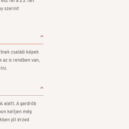
ess fel a 25. hét
y szerint
tnek családi képek
e az is rendben van,
lni.
s alatt. A gardrób
pon kelljen még
ikben jól érzed