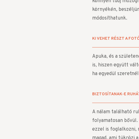
könnyen tudj mozogni
környékén, beszéljü
módosíthatunk.
KI VEHET RÉSZT A FO
Apuka, és a születe
is, hiszen együtt vál
ha egyedül szeretnél
BIZTOSÍTANAK-E RUHÁ
A nálam található ru
folyamatosan bővül. 
ezzel is foglalkozni,
magad, ami tükrözi a 