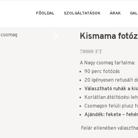
FŐOLDAL
SZOLGÁLTATÁSOK
ÁRAK
GAL
Kismama fotóz
70000
FT
A Nagy csomag tartalma:
90 perc fotózás
20 igényesen retusált di
Választható ruhák a k
Korlátlan átöltözési le
Csomagon felüli plusz f
Ajándék: fekete – fehé
Felár ellenében választha