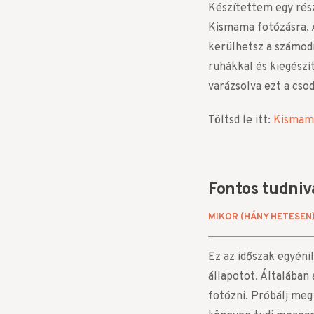
Készítettem egy rész
Kismama fotózásra. 
kerülhetsz a számodr
ruhákkal és kiegészí
varázsolva ezt a cso
Töltsd le itt:
Kismama
Fontos tudniv
MIKOR (HÁNY HETESEN
Ez az időszak egyéni
állapotot. Általában
fotózni. Próbálj meg